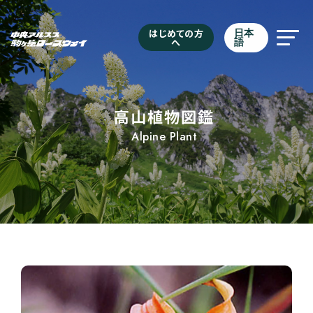
はじめての方
日本
へ
語
高山植物図鑑
Alpine Plant