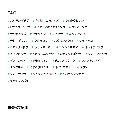
TAG
#
ハクサンイチゲ
#
キバナノコマノツメ
#
クロトウヒレン
#
トウヤクリンドウ
#
ミヤマアキノキリンソウ
#
ウメバチソウ
#
サクライウズ
#
ウサギギク
#
コマクサ
#
エゾシオガマ
#
チシマギキョウ
#
クルマユリ
#
ハクサンフウロ
#
ヤマハハコ
#
ミヤマリンドウ
#
シナノオトギリ
#
ヨツバシオガマ
#
コバイケイソウ
#
イワツメクサ
#
ヒメウスユキソウ
#
ミヤマキンポウゲ
#
タカネツメクサ
#
イワベンケイ
#
クモマスミレ
#
チョウノスケソウ
#
シナノキンバイ
#
チングルマ
#
ミヤマクロユリ
#
コイワカガミ
#
イワウメ
#
タカネザクラ
#
ショウジョウバカマ
#
キバナシャクナゲ
#
ミヤマキンバイ
最新の記事