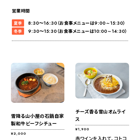
営業時間
（お食事メニューは
）
夏季
8:30〜16:30
9:00～15:30
（お食事メニューは
）
冬季
9:30〜15:30
10:00～14:30
チーズ香る雪山オムライ
雪降る山小屋の石鍋自家
ス
製和牛ビーフシチュー
¥1,900
¥2,000
赤ワインを入れて、コトコ