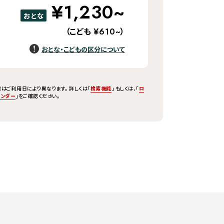
¥1,230~
おとな
（こども
）
¥610~
おとな・こどもの区分について
はご利用日により異なります。 詳しくは「
検索機能
」 もしくは、「
ロ
レンダー
」をご確認ください。