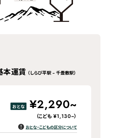
基本運賃
（しらび平駅 – 千畳敷駅）
¥2,290~
おとな
（こども
）
¥1,130~
おとな・こどもの区分について