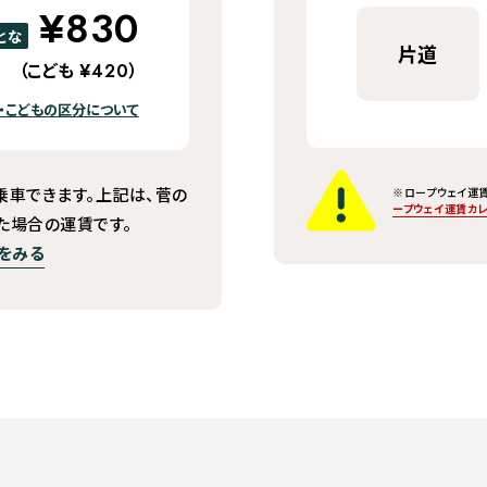
¥830
とな
片道
（こども
）
¥420
・こどもの区分について
乗車できます。上記は、菅の
※ロープウェイ運賃
ープウェイ運賃カ
た場合の運賃です。
をみる