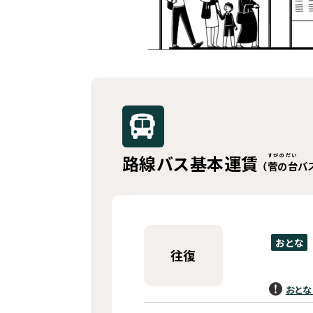
路線バス基本運賃
すがのだい
（
菅の台
バ
おとな
往復
おとな