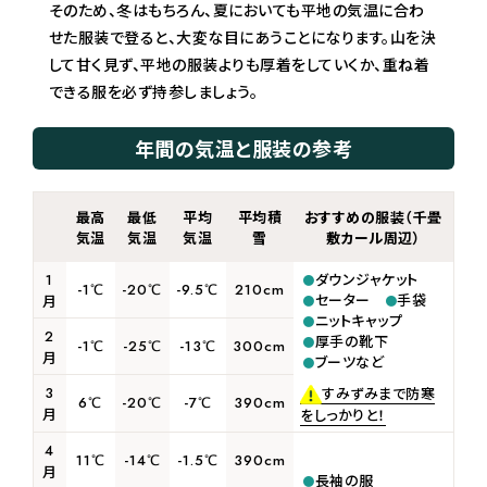
そのため、冬はもちろん、夏においても平地の気温に合わ
せた服装で登ると、大変な目にあうことになります。山を決
して甘く見ず、平地の服装よりも厚着をしていくか、重ね着
できる服を必ず持参しましょう。
年間の気温と服装の参考
最高
最低
平均
平均積
おすすめの服装（千畳
気温
気温
気温
雪
敷カール周辺）
ダウンジャケット
1
-1℃
-20℃
-9.5℃
210cm
セーター
手袋
月
ニットキャップ
2
厚手の靴下
-1℃
-25℃
-13℃
300cm
月
ブーツなど
3
すみずみまで防寒
6℃
-20℃
-7℃
390cm
月
をしっかりと！
4
11℃
-14℃
-1.5℃
390cm
月
長袖の服