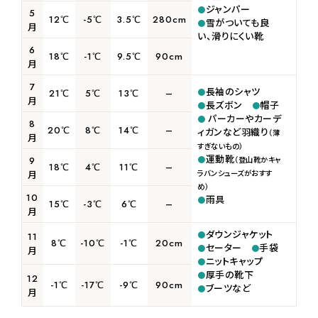
ジャンパー
5
12℃
-5℃
3.5℃
280cm
雪がついても良
月
い、滑りにくい靴
6
18℃
-1℃
9.5℃
90cm
月
7
長袖のシャツ
21℃
5℃
13℃
–
月
長ズボン
帽子
パーカーやカーデ
8
20℃
8℃
14℃
–
ィガンなど羽織り
（薄
月
すぎないもの）
運動靴
9
（登山靴かキャ
18℃
4℃
11℃
–
月
ラバンシューズがおすす
め）
10
雨具
15℃
-3℃
6℃
–
月
ダウンジャケット
11
8℃
-10℃
-1℃
20cm
セーター
手袋
月
ニットキャップ
厚手の靴下
12
-1℃
-17℃
-9℃
90cm
ブーツなど
月