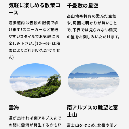
気軽に楽しめる散策コ
千畳敷の星空
ース
高山地帯特有の澄んだ空気
遊歩道内は普段の服装で歩
や、周囲に明かりが無いこと
けます！スニーカーなど動き
で、下界では見られない満天
やすいスタイルでお気軽にお
の星をお楽しみいただけます。
楽しみ下さい。(12～6月は積
雪によりご利用いただけませ
ん)
雲海
南アルプスの眺望と富
士山
運が良ければ南アルプスまで
の間に雲海が発生するかも!?
富士山をはじめ、北岳や間ノ