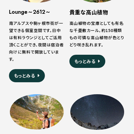
Lounge～2612～
貴重な高山植物
南アルプスや駒ヶ根市街が一
高山植物の宝庫としても有名
望できる個室空間です。日中
な千畳敷カール。約150種類
は有料ラウンジとしてご活用
もの可憐な高山植物が色とり
頂くことができ、夜間は宿泊者
どり咲き乱れます。
向けに無料で開放していま
す。
もっとみる
もっとみる