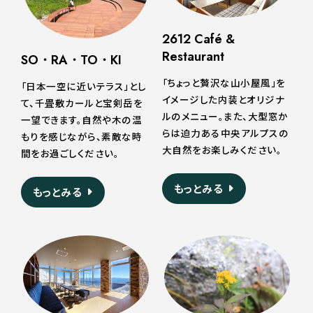
2612 Café &
Restaurant
SO・RA・TO・KI
「ちょっと贅沢な山小屋風」を
「日本一空に近いテラス」とし
イメージした内装とオリジナ
て、千畳敷カールと宝剣岳を
ルのメニュー。また、大型窓か
一望できます。自然や木の温
らは迫力ある中央アルプスの
もりを感じながら、素敵な時
大自然をお楽しみください。
間をお過ごしください。
もっとみる
もっとみる