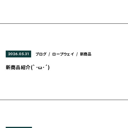
2026.05.31
ブログ
/
ロープウェイ
/
新商品
新商品紹介(`･ω･´)