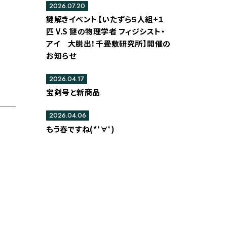
2026.07.20
謎解きイベント【いたずら５人組+１
匹 V.S 謎の物理学者 フィジシスト・
アイ 大脱出！千畳敷研究所】開催の
お知らせ
2026.04.17
宝剣号と新商品
2026.04.06
もう春ですね(*‘∀‘)