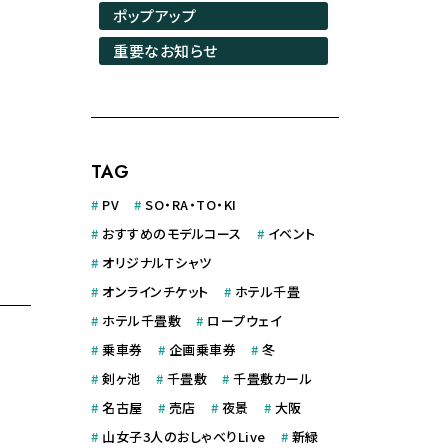
ポップアップ
重要なお知らせ
TAG
#
PV
#
SO・RA・TO・KI
#
おすすめのモデルコース
#
イベント
#
オリジナルＴシャツ
#
オンラインチケット
#
ホテル千畳
#
ホテル千畳敷
#
ロープウェイ
#
乗車券
#
企画乗車券
#
冬
#
剣ヶ池
#
千畳敷
#
千畳敷カール
#
名古屋
#
売店
#
夜景
#
大阪
#
山女子3人のおしゃべりLive
#
新緑