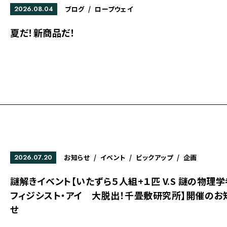
2026.08.04
ブログ
/
ロープウェイ
夏だ！新商品だ！
2026.07.20
お知らせ
/
イベント
/
ピックアップ
/
企画
謎解きイベント【いたずら５人組+１匹 V.S 謎の物理学
フィジシスト・アイ 大脱出！千畳敷研究所】開催のお
せ