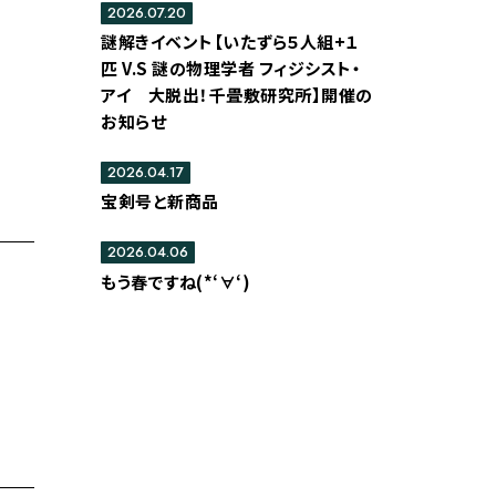
2026.07.20
謎解きイベント【いたずら５人組+１
匹 V.S 謎の物理学者 フィジシスト・
アイ 大脱出！千畳敷研究所】開催の
お知らせ
2026.04.17
宝剣号と新商品
2026.04.06
もう春ですね(*‘∀‘)