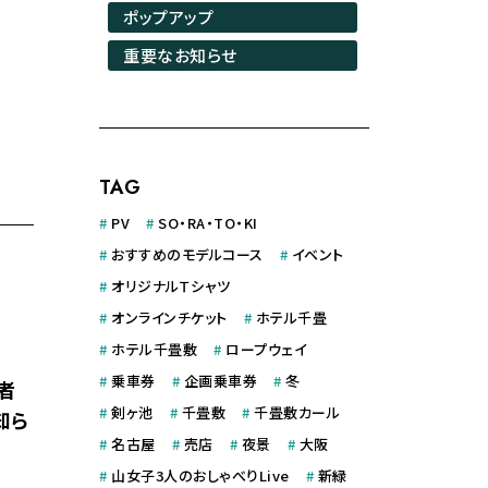
ポップアップ
重要なお知らせ
TAG
#
PV
#
SO・RA・TO・KI
#
おすすめのモデルコース
#
イベント
#
オリジナルＴシャツ
#
オンラインチケット
#
ホテル千畳
#
ホテル千畳敷
#
ロープウェイ
#
乗車券
#
企画乗車券
#
冬
者
#
剣ヶ池
#
千畳敷
#
千畳敷カール
知ら
#
名古屋
#
売店
#
夜景
#
大阪
#
山女子3人のおしゃべりLive
#
新緑