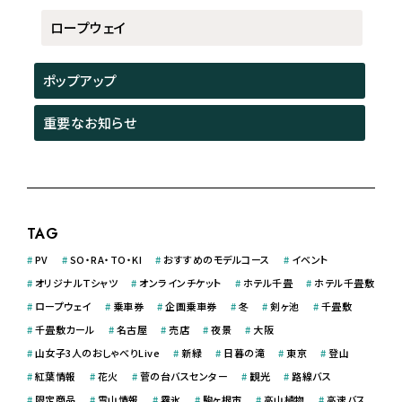
ロープウェイ
ポップアップ
重要なお知らせ
TAG
#
PV
#
SO・RA・TO・KI
#
おすすめのモデルコース
#
イベント
#
オリジナルＴシャツ
#
オンラインチケット
#
ホテル千畳
#
ホテル千畳敷
#
ロープウェイ
#
乗車券
#
企画乗車券
#
冬
#
剣ヶ池
#
千畳敷
#
千畳敷カール
#
名古屋
#
売店
#
夜景
#
大阪
#
山女子3人のおしゃべりLive
#
新緑
#
日暮の滝
#
東京
#
登山
#
紅葉情報
#
花火
#
菅の台バスセンター
#
観光
#
路線バス
#
限定商品
#
雪山情報
#
霧氷
#
駒ヶ根市
#
高山植物
#
高速バス