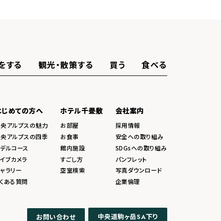
をする
観光・散策する
買う
食べる
はじめての方へ
ホテル千畳敷
会社案内
中央アルプスの魅力
お部屋
採用情報
中央アルプスの四季
お食事
安全への取り組み
モデルコース
館内施設
SDGsへの取り組み
イブカメラ
すごし方
パンフレット
ャラリー
空室検索
写真ダウンロード
くある質問
企業倫理
中央道駒ヶ岳
下り
お問い合わせ
SA