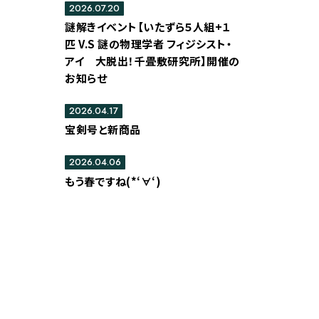
2026.07.20
謎解きイベント【いたずら５人組+１
匹 V.S 謎の物理学者 フィジシスト・
アイ 大脱出！千畳敷研究所】開催の
お知らせ
2026.04.17
宝剣号と新商品
2026.04.06
もう春ですね(*‘∀‘)