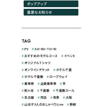
ポップアップ
重要なお知らせ
TAG
#
PV
#
SO・RA・TO・KI
#
おすすめのモデルコース
#
イベント
#
オリジナルＴシャツ
#
オンラインチケット
#
ホテル千畳
#
ホテル千畳敷
#
ロープウェイ
#
乗車券
#
企画乗車券
#
冬
#
剣ヶ池
#
千畳敷
#
千畳敷カール
#
名古屋
#
売店
#
夜景
#
大阪
#
山女子3人のおしゃべりLive
#
新緑