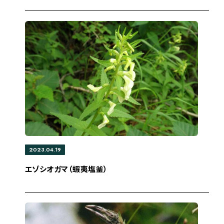
2023.04.19
エゾシオガマ（蝦夷塩釜）