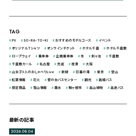
TAG
#
PV
#
SO・RA・TO・KI
#
おすすめのモデルコース
#
イベント
#
オリジナルＴシャツ
#
オンラインチケット
#
ホテル千畳
#
ホテル千畳敷
#
ロープウェイ
#
乗車券
#
企画乗車券
#
冬
#
剣ヶ池
#
千畳敷
#
千畳敷カール
#
名古屋
#
売店
#
夜景
#
大阪
#
山女子3人のおしゃべりLive
#
新緑
#
日暮の滝
#
東京
#
登山
#
紅葉情報
#
花火
#
菅の台バスセンター
#
観光
#
路線バス
#
限定商品
#
雪山情報
#
霧氷
#
駒ヶ根市
#
高山植物
#
高速バス
最新の記事
2026.08.04