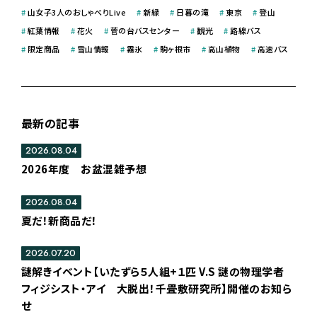
#
山女子3人のおしゃべりLive
#
新緑
#
日暮の滝
#
東京
#
登山
#
紅葉情報
#
花火
#
菅の台バスセンター
#
観光
#
路線バス
#
限定商品
#
雪山情報
#
霧氷
#
駒ヶ根市
#
高山植物
#
高速バス
最新の記事
2026.08.04
2026年度 お盆混雑予想
2026.08.04
夏だ！新商品だ！
2026.07.20
謎解きイベント【いたずら５人組+１匹 V.S 謎の物理学者
フィジシスト・アイ 大脱出！千畳敷研究所】開催のお知ら
せ