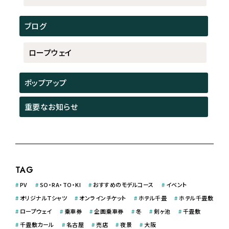
ブログ
ロープウェイ
ポップアップ
重要なお知らせ
TAG
#
PV
#
SO・RA・TO・KI
#
おすすめのモデルコース
#
イベント
#
オリジナルＴシャツ
#
オンラインチケット
#
ホテル千畳
#
ホテル千畳敷
#
ロープウェイ
#
乗車券
#
企画乗車券
#
冬
#
剣ヶ池
#
千畳敷
#
千畳敷カール
#
名古屋
#
売店
#
夜景
#
大阪