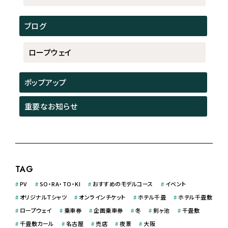
ブログ
ロープウェイ
ポップアップ
重要なお知らせ
TAG
#
PV
#
SO・RA・TO・KI
#
おすすめのモデルコース
#
イベント
#
オリジナルＴシャツ
#
オンラインチケット
#
ホテル千畳
#
ホテル千畳敷
#
ロープウェイ
#
乗車券
#
企画乗車券
#
冬
#
剣ヶ池
#
千畳敷
#
千畳敷カール
#
名古屋
#
売店
#
夜景
#
大阪