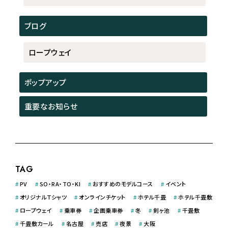
ブログ
ロープウェイ
ポップアップ
重要なお知らせ
TAG
#
PV
#
SO・RA・TO・KI
#
おすすめのモデルコース
#
イベント
#
オリジナルＴシャツ
#
オンラインチケット
#
ホテル千畳
#
ホテル千畳敷
#
ロープウェイ
#
乗車券
#
企画乗車券
#
冬
#
剣ヶ池
#
千畳敷
#
千畳敷カール
#
名古屋
#
売店
#
夜景
#
大阪