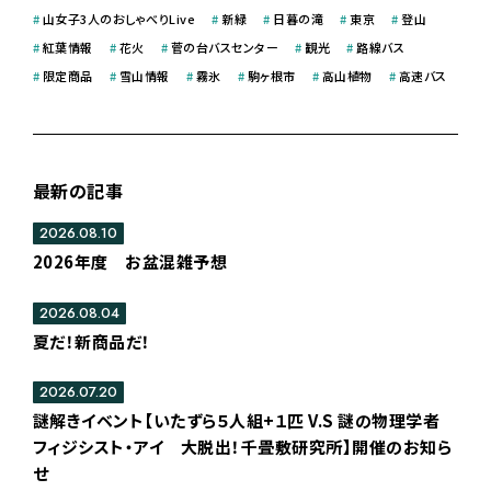
#
山女子3人のおしゃべりLive
#
新緑
#
日暮の滝
#
東京
#
登山
#
紅葉情報
#
花火
#
菅の台バスセンター
#
観光
#
路線バス
#
限定商品
#
雪山情報
#
霧氷
#
駒ヶ根市
#
高山植物
#
高速バス
最新の記事
2026.08.10
2026年度 お盆混雑予想
2026.08.04
夏だ！新商品だ！
2026.07.20
謎解きイベント【いたずら５人組+１匹 V.S 謎の物理学者
フィジシスト・アイ 大脱出！千畳敷研究所】開催のお知ら
せ