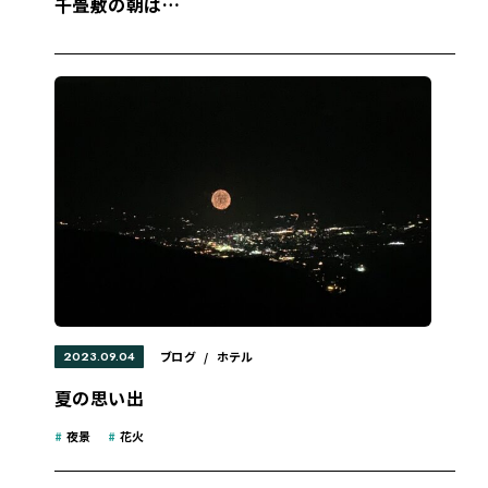
千畳敷の朝は…
2023.09.04
ブログ
/
ホテル
夏の思い出
#
夜景
#
花火