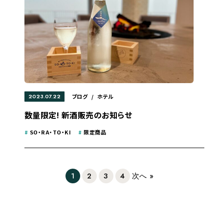
2023.07.22
ブログ
/
ホテル
数量限定! 新酒販売のお知らせ
#
SO・RA・TO・KI
#
限定商品
1
2
3
4
次へ »