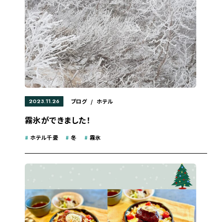
2023.11.26
ブログ
/
ホテル
霧氷ができました！
#
ホテル千畳
#
冬
#
霧氷