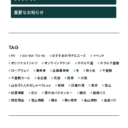
重要なお知らせ
TAG
#
PV
#
SO・RA・TO・KI
#
おすすめのモデルコース
#
イベント
#
オリジナルＴシャツ
#
オンラインチケット
#
ホテル千畳
#
ホテル千畳敷
#
ロープウェイ
#
乗車券
#
企画乗車券
#
冬
#
剣ヶ池
#
千畳敷
#
千畳敷カール
#
名古屋
#
売店
#
夜景
#
大阪
#
山女子3人のおしゃべりLive
#
新緑
#
日暮の滝
#
東京
#
登山
#
紅葉情報
#
花火
#
菅の台バスセンター
#
観光
#
路線バス
#
限定商品
#
雪山情報
#
霧氷
#
駒ヶ根市
#
高山植物
#
高速バス