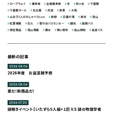
#
ロープウェイ
#
乗車券
#
企画乗車券
#
冬
#
剣ヶ池
#
千畳敷
#
千畳敷カール
#
名古屋
#
売店
#
夜景
#
大阪
#
山女子3人のおしゃべりLive
#
新緑
#
日暮の滝
#
東京
#
登山
#
紅葉情報
#
花火
#
菅の台バスセンター
#
観光
#
路線バス
#
限定商品
#
雪山情報
#
霧氷
#
駒ヶ根市
#
高山植物
#
高速バス
最新の記事
2026.08.04
2026年度 お盆混雑予想
2026.08.04
夏だ！新商品だ！
2026.07.20
謎解きイベント【いたずら５人組+１匹 V.S 謎の物理学者