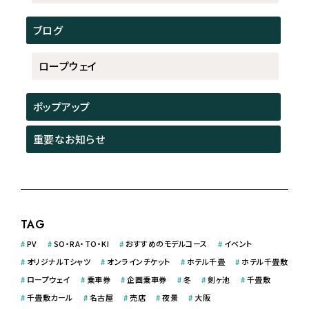
ブログ
ロープウェイ
ポップアップ
重要なお知らせ
TAG
#
PV
#
SO・RA・TO・KI
#
おすすめのモデルコース
#
イベント
#
オリジナルＴシャツ
#
オンラインチケット
#
ホテル千畳
#
ホテル千畳敷
#
ロープウェイ
#
乗車券
#
企画乗車券
#
冬
#
剣ヶ池
#
千畳敷
#
千畳敷カール
#
名古屋
#
売店
#
夜景
#
大阪