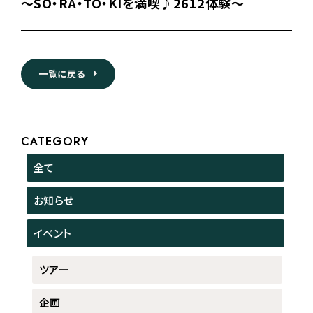
～SO・RA・TO・KIを満喫♪2612体験～
一覧に戻る
CATEGORY
全て
お知らせ
イベント
ツアー
企画