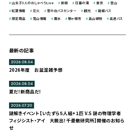
#
山女子3人のおしゃべりLive
#
新緑
#
日暮の滝
#
東京
#
登山
#
紅葉情報
#
花火
#
菅の台バスセンター
#
観光
#
路線バス
#
限定商品
#
雪山情報
#
霧氷
#
駒ヶ根市
#
高山植物
#
高速バス
最新の記事
2026.08.04
2026年度 お盆混雑予想
2026.08.04
夏だ！新商品だ！
2026.07.20
謎解きイベント【いたずら５人組+１匹 V.S 謎の物理学者
フィジシスト・アイ 大脱出！千畳敷研究所】開催のお知ら
せ