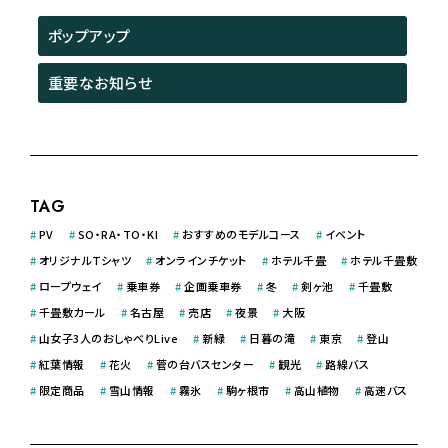
ポップアップ
重要なお知らせ
TAG
#
PV
#
SO・RA・TO・KI
#
おすすめのモデルコース
#
イベント
#
オリジナルＴシャツ
#
オンラインチケット
#
ホテル千畳
#
ホテル千畳敷
#
ロープウェイ
#
乗車券
#
企画乗車券
#
冬
#
剣ヶ池
#
千畳敷
#
千畳敷カール
#
名古屋
#
売店
#
夜景
#
大阪
#
山女子3人のおしゃべりLive
#
新緑
#
日暮の滝
#
東京
#
登山
#
紅葉情報
#
花火
#
菅の台バスセンター
#
観光
#
路線バス
#
限定商品
#
雪山情報
#
霧氷
#
駒ヶ根市
#
高山植物
#
高速バス