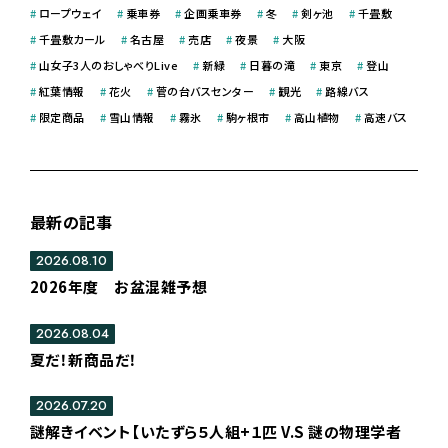
#
ロープウェイ
#
乗車券
#
企画乗車券
#
冬
#
剣ヶ池
#
千畳敷
#
千畳敷カール
#
名古屋
#
売店
#
夜景
#
大阪
#
山女子3人のおしゃべりLive
#
新緑
#
日暮の滝
#
東京
#
登山
#
紅葉情報
#
花火
#
菅の台バスセンター
#
観光
#
路線バス
#
限定商品
#
雪山情報
#
霧氷
#
駒ヶ根市
#
高山植物
#
高速バス
最新の記事
2026.08.10
2026年度 お盆混雑予想
2026.08.04
夏だ！新商品だ！
2026.07.20
謎解きイベント【いたずら５人組+１匹 V.S 謎の物理学者