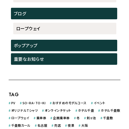
ブログ
ロープウェイ
ポップアップ
重要なお知らせ
TAG
#
PV
#
SO・RA・TO・KI
#
おすすめのモデルコース
#
イベント
#
オリジナルＴシャツ
#
オンラインチケット
#
ホテル千畳
#
ホテル千畳敷
#
ロープウェイ
#
乗車券
#
企画乗車券
#
冬
#
剣ヶ池
#
千畳敷
#
千畳敷カール
#
名古屋
#
売店
#
夜景
#
大阪