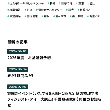
#
山女子3人のおしゃべりLive
#
新緑
#
日暮の滝
#
東京
#
登山
#
紅葉情報
#
花火
#
菅の台バスセンター
#
観光
#
路線バス
#
限定商品
#
雪山情報
#
霧氷
#
駒ヶ根市
#
高山植物
#
高速バス
最新の記事
2026.08.10
2026年度 お盆混雑予想
2026.08.04
夏だ！新商品だ！
2026.07.20
謎解きイベント【いたずら５人組+１匹 V.S 謎の物理学者
フィジシスト・アイ 大脱出！千畳敷研究所】開催のお知ら
せ