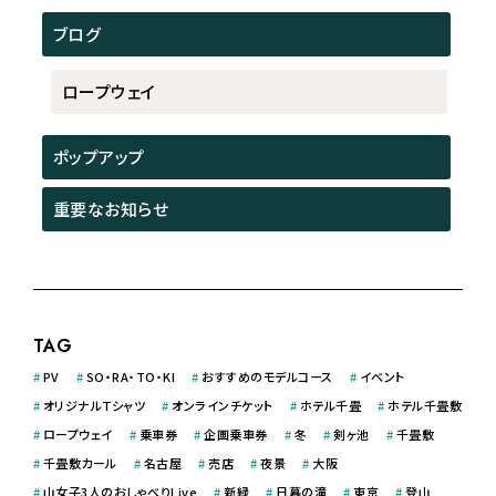
ブログ
ロープウェイ
ポップアップ
重要なお知らせ
TAG
#
PV
#
SO・RA・TO・KI
#
おすすめのモデルコース
#
イベント
#
オリジナルＴシャツ
#
オンラインチケット
#
ホテル千畳
#
ホテル千畳敷
#
ロープウェイ
#
乗車券
#
企画乗車券
#
冬
#
剣ヶ池
#
千畳敷
#
千畳敷カール
#
名古屋
#
売店
#
夜景
#
大阪
#
山女子3人のおしゃべりLive
#
新緑
#
日暮の滝
#
東京
#
登山