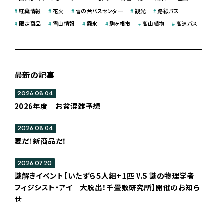
#
紅葉情報
#
花火
#
菅の台バスセンター
#
観光
#
路線バス
#
限定商品
#
雪山情報
#
霧氷
#
駒ヶ根市
#
高山植物
#
高速バス
最新の記事
2026.08.04
2026年度 お盆混雑予想
2026.08.04
夏だ！新商品だ！
2026.07.20
謎解きイベント【いたずら５人組+１匹 V.S 謎の物理学者
フィジシスト・アイ 大脱出！千畳敷研究所】開催のお知ら
せ