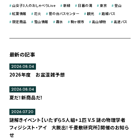
#
山女子3人のおしゃべりLive
#
新緑
#
日暮の滝
#
東京
#
登山
#
紅葉情報
#
花火
#
菅の台バスセンター
#
観光
#
路線バス
#
限定商品
#
雪山情報
#
霧氷
#
駒ヶ根市
#
高山植物
#
高速バス
最新の記事
2026.08.04
2026年度 お盆混雑予想
2026.08.04
夏だ！新商品だ！
2026.07.20
謎解きイベント【いたずら５人組+１匹 V.S 謎の物理学者
フィジシスト・アイ 大脱出！千畳敷研究所】開催のお知ら
せ