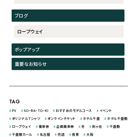
ブログ
ロープウェイ
ポップアップ
重要なお知らせ
TAG
#
PV
#
SO・RA・TO・KI
#
おすすめのモデルコース
#
イベント
#
オリジナルＴシャツ
#
オンラインチケット
#
ホテル千畳
#
ホテル千畳敷
#
ロープウェイ
#
乗車券
#
企画乗車券
#
冬
#
剣ヶ池
#
千畳敷
#
千畳敷カール
#
名古屋
#
売店
#
夜景
#
大阪