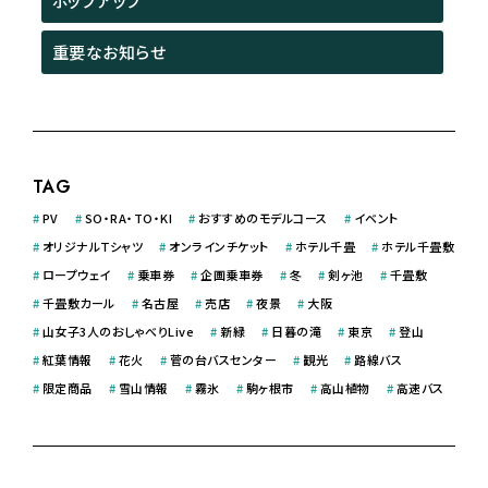
ポップアップ
重要なお知らせ
TAG
#
PV
#
SO・RA・TO・KI
#
おすすめのモデルコース
#
イベント
#
オリジナルＴシャツ
#
オンラインチケット
#
ホテル千畳
#
ホテル千畳敷
#
ロープウェイ
#
乗車券
#
企画乗車券
#
冬
#
剣ヶ池
#
千畳敷
#
千畳敷カール
#
名古屋
#
売店
#
夜景
#
大阪
#
山女子3人のおしゃべりLive
#
新緑
#
日暮の滝
#
東京
#
登山
#
紅葉情報
#
花火
#
菅の台バスセンター
#
観光
#
路線バス
#
限定商品
#
雪山情報
#
霧氷
#
駒ヶ根市
#
高山植物
#
高速バス