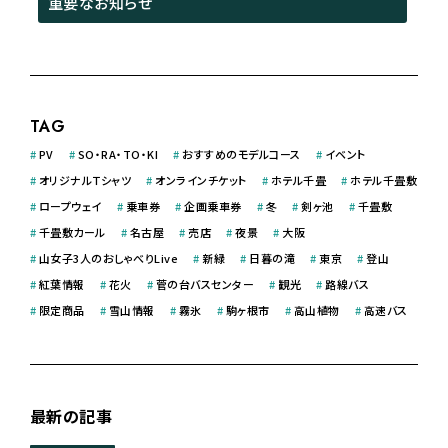
重要なお知らせ
TAG
#
PV
#
SO・RA・TO・KI
#
おすすめのモデルコース
#
イベント
#
オリジナルＴシャツ
#
オンラインチケット
#
ホテル千畳
#
ホテル千畳敷
#
ロープウェイ
#
乗車券
#
企画乗車券
#
冬
#
剣ヶ池
#
千畳敷
#
千畳敷カール
#
名古屋
#
売店
#
夜景
#
大阪
#
山女子3人のおしゃべりLive
#
新緑
#
日暮の滝
#
東京
#
登山
#
紅葉情報
#
花火
#
菅の台バスセンター
#
観光
#
路線バス
#
限定商品
#
雪山情報
#
霧氷
#
駒ヶ根市
#
高山植物
#
高速バス
最新の記事