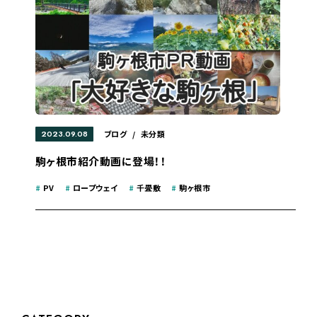
2023.09.08
ブログ
/
未分類
駒ヶ根市紹介動画に登場！！
#
PV
#
ロープウェイ
#
千畳敷
#
駒ヶ根市