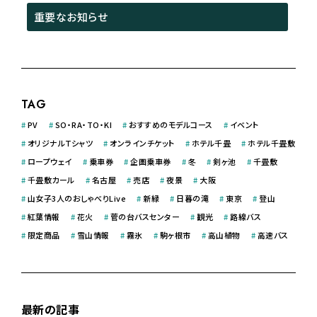
重要なお知らせ
TAG
#
PV
#
SO・RA・TO・KI
#
おすすめのモデルコース
#
イベント
#
オリジナルＴシャツ
#
オンラインチケット
#
ホテル千畳
#
ホテル千畳敷
#
ロープウェイ
#
乗車券
#
企画乗車券
#
冬
#
剣ヶ池
#
千畳敷
#
千畳敷カール
#
名古屋
#
売店
#
夜景
#
大阪
#
山女子3人のおしゃべりLive
#
新緑
#
日暮の滝
#
東京
#
登山
#
紅葉情報
#
花火
#
菅の台バスセンター
#
観光
#
路線バス
#
限定商品
#
雪山情報
#
霧氷
#
駒ヶ根市
#
高山植物
#
高速バス
最新の記事