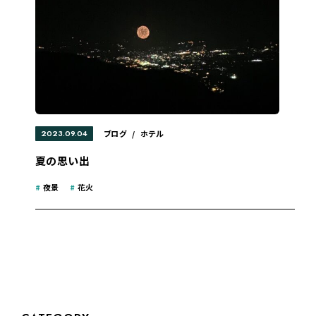
2023.09.04
ブログ
/
ホテル
夏の思い出
#
夜景
#
花火