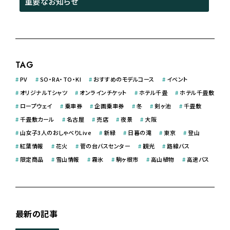
重要なお知らせ
TAG
#
PV
#
SO・RA・TO・KI
#
おすすめのモデルコース
#
イベント
#
オリジナルＴシャツ
#
オンラインチケット
#
ホテル千畳
#
ホテル千畳敷
#
ロープウェイ
#
乗車券
#
企画乗車券
#
冬
#
剣ヶ池
#
千畳敷
#
千畳敷カール
#
名古屋
#
売店
#
夜景
#
大阪
#
山女子3人のおしゃべりLive
#
新緑
#
日暮の滝
#
東京
#
登山
#
紅葉情報
#
花火
#
菅の台バスセンター
#
観光
#
路線バス
#
限定商品
#
雪山情報
#
霧氷
#
駒ヶ根市
#
高山植物
#
高速バス
最新の記事