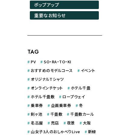
ポップアップ
重要なお知らせ
TAG
#
PV
#
SO・RA・TO・KI
#
おすすめのモデルコース
#
イベント
#
オリジナルＴシャツ
#
オンラインチケット
#
ホテル千畳
#
ホテル千畳敷
#
ロープウェイ
#
乗車券
#
企画乗車券
#
冬
#
剣ヶ池
#
千畳敷
#
千畳敷カール
#
名古屋
#
売店
#
夜景
#
大阪
#
山女子3人のおしゃべりLive
#
新緑