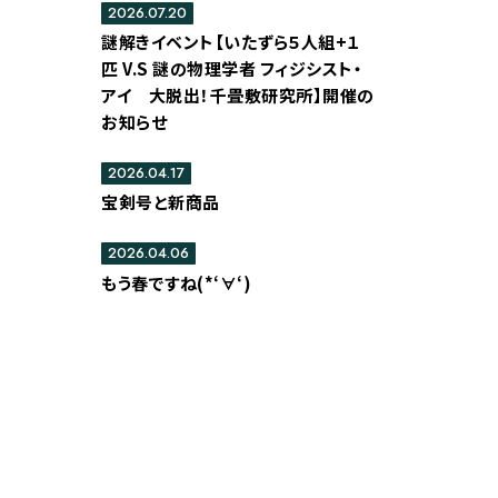
2026.07.20
謎解きイベント【いたずら５人組+１
匹 V.S 謎の物理学者 フィジシスト・
アイ 大脱出！千畳敷研究所】開催の
お知らせ
2026.04.17
宝剣号と新商品
2026.04.06
もう春ですね(*‘∀‘)