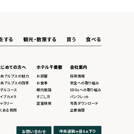
をする
観光・散策する
買う
食べる
はじめての方へ
ホテル千畳敷
会社案内
中央アルプスの魅力
お部屋
採用情報
中央アルプスの四季
お食事
安全への取り組み
モデルコース
館内施設
SDGsへの取り組み
イブカメラ
すごし方
パンフレット
ャラリー
空室検索
写真ダウンロード
くある質問
企業倫理
中央道駒ヶ岳
下り
お問い合わせ
SA