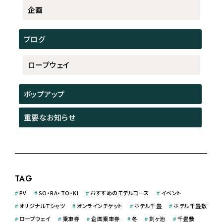
企画
ブログ
ロープウェイ
ポップアップ
重要なお知らせ
TAG
#
PV
#
SO・RA・TO・KI
#
おすすめのモデルコース
#
イベント
#
オリジナルＴシャツ
#
オンラインチケット
#
ホテル千畳
#
ホテル千畳敷
#
ロープウェイ
#
乗車券
#
企画乗車券
#
冬
#
剣ヶ池
#
千畳敷