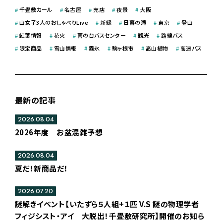
#
千畳敷カール
#
名古屋
#
売店
#
夜景
#
大阪
#
山女子3人のおしゃべりLive
#
新緑
#
日暮の滝
#
東京
#
登山
#
紅葉情報
#
花火
#
菅の台バスセンター
#
観光
#
路線バス
#
限定商品
#
雪山情報
#
霧氷
#
駒ヶ根市
#
高山植物
#
高速バス
最新の記事
2026.08.04
2026年度 お盆混雑予想
2026.08.04
夏だ！新商品だ！
2026.07.20
謎解きイベント【いたずら５人組+１匹 V.S 謎の物理学者
フィジシスト・アイ 大脱出！千畳敷研究所】開催のお知ら