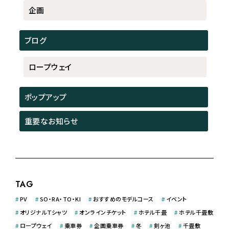
企画
ブログ
ロープウェイ
ポップアップ
重要なお知らせ
TAG
#
PV
#
SO・RA・TO・KI
#
おすすめのモデルコース
#
イベント
#
オリジナルＴシャツ
#
オンラインチケット
#
ホテル千畳
#
ホテル千畳敷
#
ロープウェイ
#
乗車券
#
企画乗車券
#
冬
#
剣ヶ池
#
千畳敷