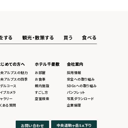
をする
観光・散策する
買う
食べる
はじめての方へ
ホテル千畳敷
会社案内
中央アルプスの魅力
お部屋
採用情報
中央アルプスの四季
お食事
安全への取り組み
モデルコース
館内施設
SDGsへの取り組み
イブカメラ
すごし方
パンフレット
ャラリー
空室検索
写真ダウンロード
くある質問
企業倫理
中央道駒ヶ岳
下り
お問い合わせ
SA