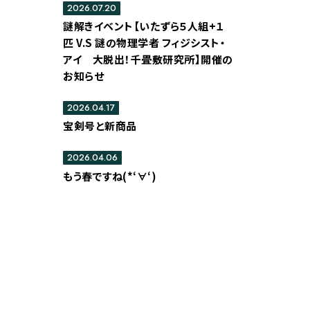
2026.07.20
謎解きイベント【いたずら５人組+１
匹 V.S 謎の物理学者 フィジシスト・
アイ 大脱出！千畳敷研究所】開催の
お知らせ
2026.04.17
宝剣号と新商品
2026.04.06
もう春ですね(*‘∀‘)