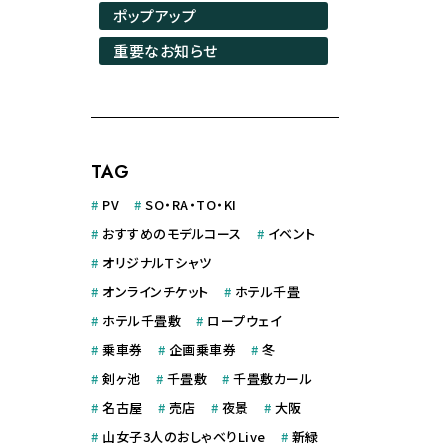
ポップアップ
重要なお知らせ
TAG
#
PV
#
SO・RA・TO・KI
#
おすすめのモデルコース
#
イベント
#
オリジナルＴシャツ
#
オンラインチケット
#
ホテル千畳
#
ホテル千畳敷
#
ロープウェイ
#
乗車券
#
企画乗車券
#
冬
#
剣ヶ池
#
千畳敷
#
千畳敷カール
#
名古屋
#
売店
#
夜景
#
大阪
#
山女子3人のおしゃべりLive
#
新緑