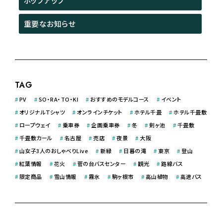
ポップアップ
重要なお知らせ
TAG
#
PV
#
SO・RA・TO・KI
#
おすすめのモデルコース
#
イベント
#
オリジナルＴシャツ
#
オンラインチケット
#
ホテル千畳
#
ホテル千畳敷
#
ロープウェイ
#
乗車券
#
企画乗車券
#
冬
#
剣ヶ池
#
千畳敷
#
千畳敷カール
#
名古屋
#
売店
#
夜景
#
大阪
#
山女子3人のおしゃべりLive
#
新緑
#
日暮の滝
#
東京
#
登山
#
紅葉情報
#
花火
#
菅の台バスセンター
#
観光
#
路線バス
#
限定商品
#
雪山情報
#
霧氷
#
駒ヶ根市
#
高山植物
#
高速バス