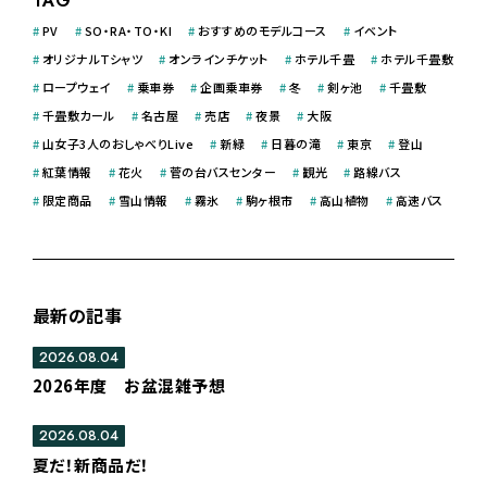
TAG
#
PV
#
SO・RA・TO・KI
#
おすすめのモデルコース
#
イベント
#
オリジナルＴシャツ
#
オンラインチケット
#
ホテル千畳
#
ホテル千畳敷
#
ロープウェイ
#
乗車券
#
企画乗車券
#
冬
#
剣ヶ池
#
千畳敷
#
千畳敷カール
#
名古屋
#
売店
#
夜景
#
大阪
#
山女子3人のおしゃべりLive
#
新緑
#
日暮の滝
#
東京
#
登山
#
紅葉情報
#
花火
#
菅の台バスセンター
#
観光
#
路線バス
#
限定商品
#
雪山情報
#
霧氷
#
駒ヶ根市
#
高山植物
#
高速バス
最新の記事
2026.08.04
2026年度 お盆混雑予想
2026.08.04
夏だ！新商品だ！