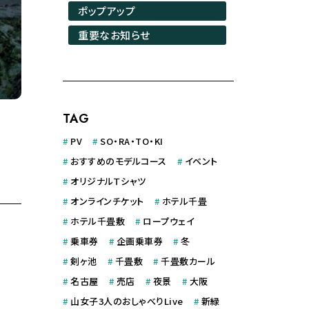
ポップアップ
重要なお知らせ
TAG
#
PV
#
SO・RA・TO・KI
#
おすすめのモデルコース
#
イベント
#
オリジナルＴシャツ
#
オンラインチケット
#
ホテル千畳
#
ホテル千畳敷
#
ロープウェイ
#
乗車券
#
企画乗車券
#
冬
#
剣ヶ池
#
千畳敷
#
千畳敷カール
#
名古屋
#
売店
#
夜景
#
大阪
#
山女子3人のおしゃべりLive
#
新緑