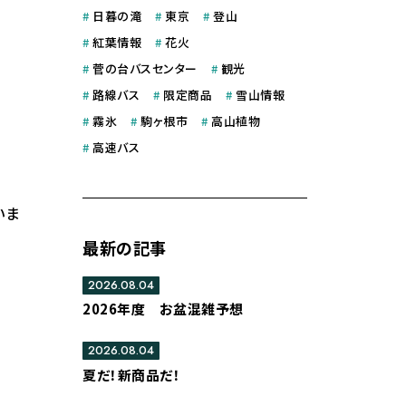
#
日暮の滝
#
東京
#
登山
#
紅葉情報
#
花火
#
菅の台バスセンター
#
観光
#
路線バス
#
限定商品
#
雪山情報
#
霧氷
#
駒ヶ根市
#
高山植物
#
高速バス
いま
最新の記事
2026.08.04
2026年度 お盆混雑予想
2026.08.04
夏だ！新商品だ！