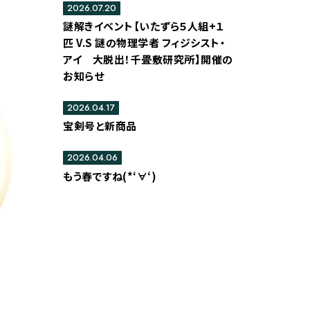
2026.07.20
謎解きイベント【いたずら５人組+１
匹 V.S 謎の物理学者 フィジシスト・
アイ 大脱出！千畳敷研究所】開催の
お知らせ
2026.04.17
宝剣号と新商品
2026.04.06
もう春ですね(*‘∀‘)