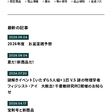
#
限定商品
#
雪山情報
#
霧氷
#
駒ヶ根市
#
高山植物
#
高速バス
最新の記事
2026.08.04
2026年度 お盆混雑予想
2026.08.04
夏だ！新商品だ！
2026.07.20
謎解きイベント【いたずら５人組+１匹 V.S 謎の物理学者
フィジシスト・アイ 大脱出！千畳敷研究所】開催のお知ら
せ
2026.04.17
宝剣号と新商品