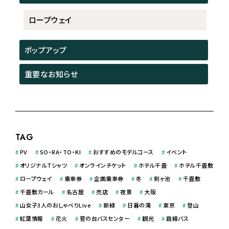
ロープウェイ
ポップアップ
重要なお知らせ
TAG
#
PV
#
SO・RA・TO・KI
#
おすすめのモデルコース
#
イベント
#
オリジナルＴシャツ
#
オンラインチケット
#
ホテル千畳
#
ホテル千畳敷
#
ロープウェイ
#
乗車券
#
企画乗車券
#
冬
#
剣ヶ池
#
千畳敷
#
千畳敷カール
#
名古屋
#
売店
#
夜景
#
大阪
#
山女子3人のおしゃべりLive
#
新緑
#
日暮の滝
#
東京
#
登山
#
紅葉情報
#
花火
#
菅の台バスセンター
#
観光
#
路線バス