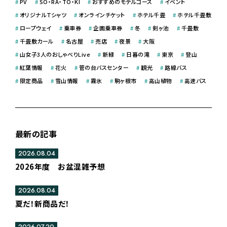
#
PV
#
SO・RA・TO・KI
#
おすすめのモデルコース
#
イベント
#
オリジナルＴシャツ
#
オンラインチケット
#
ホテル千畳
#
ホテル千畳敷
#
ロープウェイ
#
乗車券
#
企画乗車券
#
冬
#
剣ヶ池
#
千畳敷
#
千畳敷カール
#
名古屋
#
売店
#
夜景
#
大阪
#
山女子3人のおしゃべりLive
#
新緑
#
日暮の滝
#
東京
#
登山
#
紅葉情報
#
花火
#
菅の台バスセンター
#
観光
#
路線バス
#
限定商品
#
雪山情報
#
霧氷
#
駒ヶ根市
#
高山植物
#
高速バス
最新の記事
2026.08.04
2026年度 お盆混雑予想
2026.08.04
夏だ！新商品だ！
2026.07.20