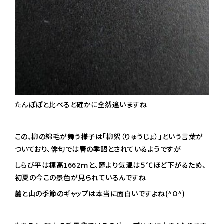
たんぽぽと比べると確かに全然違いますね
この、柳の綿毛が舞う様子は「柳絮（りゅうじょ）」という言葉が
ついており、俳句では春の季語とされているようですが
しらび平は標高1662ｍと、麓より気温は５℃ほど下がるため、
初夏の今この景色が見られているんですね
麓と山の季節のギャップは本当に面白いですよね(^O^)