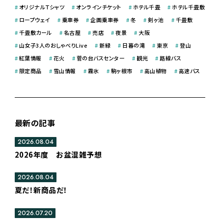
#
オリジナルＴシャツ
#
オンラインチケット
#
ホテル千畳
#
ホテル千畳敷
#
ロープウェイ
#
乗車券
#
企画乗車券
#
冬
#
剣ヶ池
#
千畳敷
#
千畳敷カール
#
名古屋
#
売店
#
夜景
#
大阪
#
山女子3人のおしゃべりLive
#
新緑
#
日暮の滝
#
東京
#
登山
#
紅葉情報
#
花火
#
菅の台バスセンター
#
観光
#
路線バス
#
限定商品
#
雪山情報
#
霧氷
#
駒ヶ根市
#
高山植物
#
高速バス
最新の記事
2026.08.04
2026年度 お盆混雑予想
2026.08.04
夏だ！新商品だ！
2026.07.20