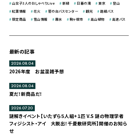
#
山女子3人のおしゃべりLive
#
新緑
#
日暮の滝
#
東京
#
登山
#
紅葉情報
#
花火
#
菅の台バスセンター
#
観光
#
路線バス
#
限定商品
#
雪山情報
#
霧氷
#
駒ヶ根市
#
高山植物
#
高速バス
最新の記事
2026.08.04
2026年度 お盆混雑予想
2026.08.04
夏だ！新商品だ！
2026.07.20
謎解きイベント【いたずら５人組+１匹 V.S 謎の物理学者
フィジシスト・アイ 大脱出！千畳敷研究所】開催のお知ら
せ