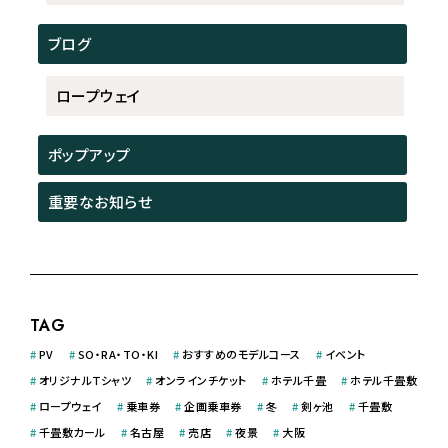
ブログ
ロープウェイ
ポップアップ
重要なお知らせ
TAG
#
PV
#
SO・RA・TO・KI
#
おすすめのモデルコース
#
イベント
#
オリジナルＴシャツ
#
オンラインチケット
#
ホテル千畳
#
ホテル千畳敷
#
ロープウェイ
#
乗車券
#
企画乗車券
#
冬
#
剣ヶ池
#
千畳敷
#
千畳敷カール
#
名古屋
#
売店
#
夜景
#
大阪