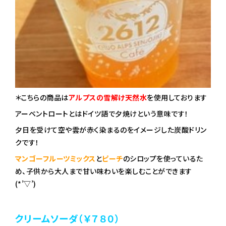
＊こちらの商品は
アルプスの雪解け天然水
を使用しております
アーベントロートとはドイツ語で夕焼けという意味です！
夕日を受けて空や雲が赤く染まるのをイメージした炭酸ドリン
クです！
マンゴーフルーツミックス
と
ピーチ
のシロップを使っているた
め、子供から大人まで甘い味わいを楽しむことができます
(*’▽’)
クリームソーダ（￥７８０）