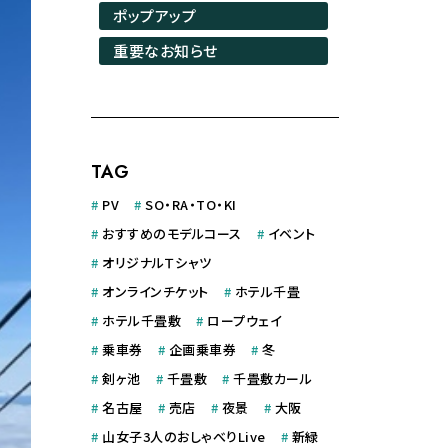
ポップアップ
重要なお知らせ
TAG
#
PV
#
SO・RA・TO・KI
#
おすすめのモデルコース
#
イベント
#
オリジナルＴシャツ
#
オンラインチケット
#
ホテル千畳
#
ホテル千畳敷
#
ロープウェイ
#
乗車券
#
企画乗車券
#
冬
#
剣ヶ池
#
千畳敷
#
千畳敷カール
#
名古屋
#
売店
#
夜景
#
大阪
#
山女子3人のおしゃべりLive
#
新緑