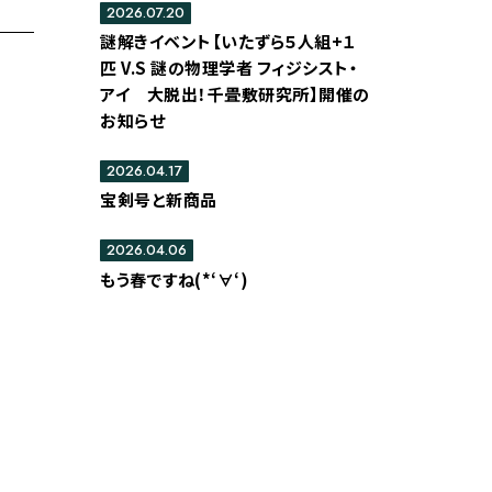
2026.07.20
謎解きイベント【いたずら５人組+１
匹 V.S 謎の物理学者 フィジシスト・
アイ 大脱出！千畳敷研究所】開催の
お知らせ
2026.04.17
宝剣号と新商品
2026.04.06
もう春ですね(*‘∀‘)