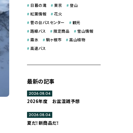
#
日暮の滝
#
東京
#
登山
#
紅葉情報
#
花火
#
菅の台バスセンター
#
観光
#
路線バス
#
限定商品
#
雪山情報
#
霧氷
#
駒ヶ根市
#
高山植物
#
高速バス
最新の記事
2026.08.04
2026年度 お盆混雑予想
2026.08.04
夏だ！新商品だ！