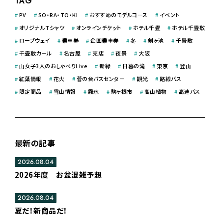
TAG
#
PV
#
SO・RA・TO・KI
#
おすすめのモデルコース
#
イベント
#
オリジナルＴシャツ
#
オンラインチケット
#
ホテル千畳
#
ホテル千畳敷
#
ロープウェイ
#
乗車券
#
企画乗車券
#
冬
#
剣ヶ池
#
千畳敷
#
千畳敷カール
#
名古屋
#
売店
#
夜景
#
大阪
#
山女子3人のおしゃべりLive
#
新緑
#
日暮の滝
#
東京
#
登山
#
紅葉情報
#
花火
#
菅の台バスセンター
#
観光
#
路線バス
#
限定商品
#
雪山情報
#
霧氷
#
駒ヶ根市
#
高山植物
#
高速バス
最新の記事
2026.08.04
2026年度 お盆混雑予想
2026.08.04
夏だ！新商品だ！