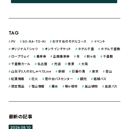
TAG
#
PV
#
SO・RA・TO・KI
#
おすすめのモデルコース
#
イベント
#
オリジナルＴシャツ
#
オンラインチケット
#
ホテル千畳
#
ホテル千畳敷
#
ロープウェイ
#
乗車券
#
企画乗車券
#
冬
#
剣ヶ池
#
千畳敷
#
千畳敷カール
#
名古屋
#
売店
#
夜景
#
大阪
#
山女子3人のおしゃべりLive
#
新緑
#
日暮の滝
#
東京
#
登山
#
紅葉情報
#
花火
#
菅の台バスセンター
#
観光
#
路線バス
#
限定商品
#
雪山情報
#
霧氷
#
駒ヶ根市
#
高山植物
#
高速バス
最新の記事
2026.08.10