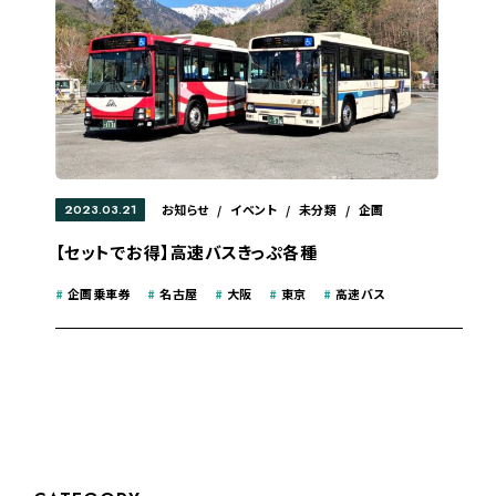
2023.03.21
お知らせ
/
イベント
/
未分類
/
企画
【セットでお得】高速バスきっぷ各種
#
企画乗車券
#
名古屋
#
大阪
#
東京
#
高速バス