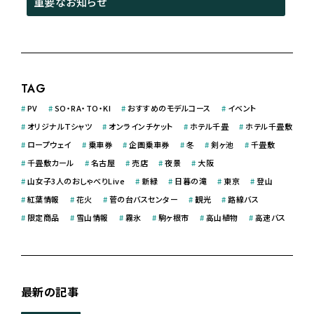
重要なお知らせ
TAG
#
PV
#
SO・RA・TO・KI
#
おすすめのモデルコース
#
イベント
#
オリジナルＴシャツ
#
オンラインチケット
#
ホテル千畳
#
ホテル千畳敷
#
ロープウェイ
#
乗車券
#
企画乗車券
#
冬
#
剣ヶ池
#
千畳敷
#
千畳敷カール
#
名古屋
#
売店
#
夜景
#
大阪
#
山女子3人のおしゃべりLive
#
新緑
#
日暮の滝
#
東京
#
登山
#
紅葉情報
#
花火
#
菅の台バスセンター
#
観光
#
路線バス
#
限定商品
#
雪山情報
#
霧氷
#
駒ヶ根市
#
高山植物
#
高速バス
最新の記事