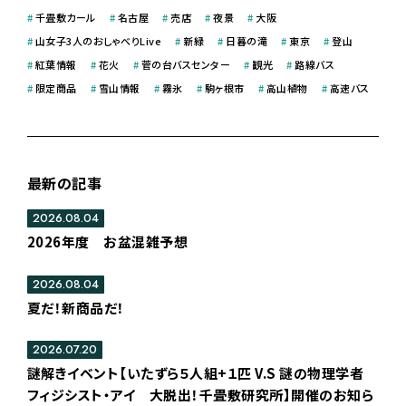
#
千畳敷カール
#
名古屋
#
売店
#
夜景
#
大阪
#
山女子3人のおしゃべりLive
#
新緑
#
日暮の滝
#
東京
#
登山
#
紅葉情報
#
花火
#
菅の台バスセンター
#
観光
#
路線バス
#
限定商品
#
雪山情報
#
霧氷
#
駒ヶ根市
#
高山植物
#
高速バス
最新の記事
2026.08.04
2026年度 お盆混雑予想
2026.08.04
夏だ！新商品だ！
2026.07.20
謎解きイベント【いたずら５人組+１匹 V.S 謎の物理学者
フィジシスト・アイ 大脱出！千畳敷研究所】開催のお知ら