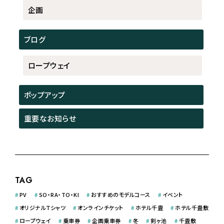
企画
ブログ
ロープウェイ
ポップアップ
重要なお知らせ
TAG
#
PV
#
SO・RA・TO・KI
#
おすすめのモデルコース
#
イベント
#
オリジナルＴシャツ
#
オンラインチケット
#
ホテル千畳
#
ホテル千畳敷
#
ロープウェイ
#
乗車券
#
企画乗車券
#
冬
#
剣ヶ池
#
千畳敷