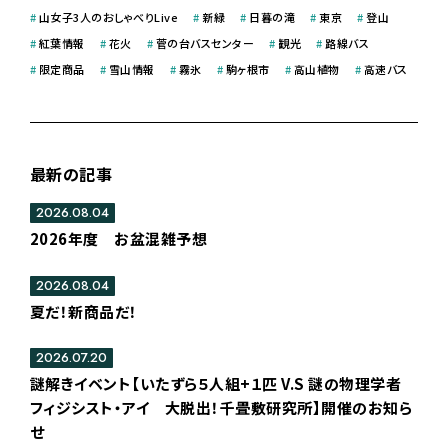
#
山女子3人のおしゃべりLive
#
新緑
#
日暮の滝
#
東京
#
登山
#
紅葉情報
#
花火
#
菅の台バスセンター
#
観光
#
路線バス
#
限定商品
#
雪山情報
#
霧氷
#
駒ヶ根市
#
高山植物
#
高速バス
最新の記事
2026.08.04
2026年度 お盆混雑予想
2026.08.04
夏だ！新商品だ！
2026.07.20
謎解きイベント【いたずら５人組+１匹 V.S 謎の物理学者
フィジシスト・アイ 大脱出！千畳敷研究所】開催のお知ら
せ