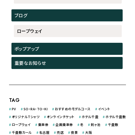
ブログ
ロープウェイ
ポップアップ
重要なお知らせ
TAG
#
PV
#
SO・RA・TO・KI
#
おすすめのモデルコース
#
イベント
#
オリジナルＴシャツ
#
オンラインチケット
#
ホテル千畳
#
ホテル千畳敷
#
ロープウェイ
#
乗車券
#
企画乗車券
#
冬
#
剣ヶ池
#
千畳敷
#
千畳敷カール
#
名古屋
#
売店
#
夜景
#
大阪