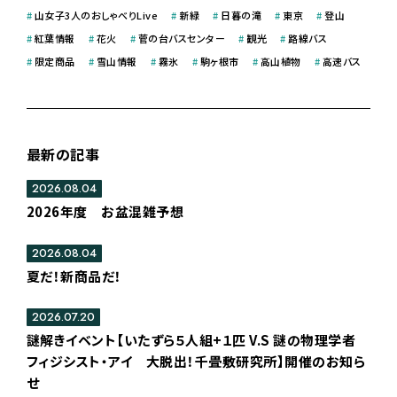
#
山女子3人のおしゃべりLive
#
新緑
#
日暮の滝
#
東京
#
登山
#
紅葉情報
#
花火
#
菅の台バスセンター
#
観光
#
路線バス
#
限定商品
#
雪山情報
#
霧氷
#
駒ヶ根市
#
高山植物
#
高速バス
最新の記事
2026.08.04
2026年度 お盆混雑予想
2026.08.04
夏だ！新商品だ！
2026.07.20
謎解きイベント【いたずら５人組+１匹 V.S 謎の物理学者
フィジシスト・アイ 大脱出！千畳敷研究所】開催のお知ら
せ