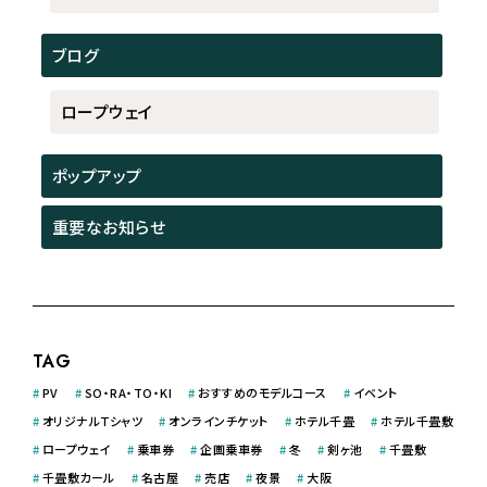
ブログ
ロープウェイ
ポップアップ
重要なお知らせ
TAG
#
PV
#
SO・RA・TO・KI
#
おすすめのモデルコース
#
イベント
#
オリジナルＴシャツ
#
オンラインチケット
#
ホテル千畳
#
ホテル千畳敷
#
ロープウェイ
#
乗車券
#
企画乗車券
#
冬
#
剣ヶ池
#
千畳敷
#
千畳敷カール
#
名古屋
#
売店
#
夜景
#
大阪