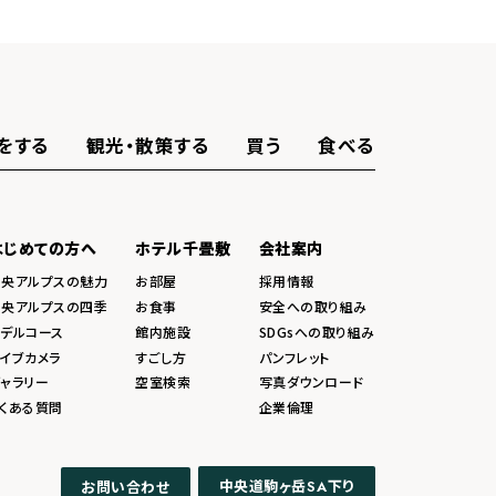
をする
観光・散策する
買う
食べる
はじめての方へ
ホテル千畳敷
会社案内
中央アルプスの魅力
お部屋
採用情報
中央アルプスの四季
お食事
安全への取り組み
モデルコース
館内施設
SDGsへの取り組み
イブカメラ
すごし方
パンフレット
ャラリー
空室検索
写真ダウンロード
くある質問
企業倫理
中央道駒ヶ岳
下り
お問い合わせ
SA