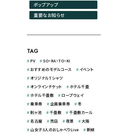
ポップアップ
重要なお知らせ
TAG
#
PV
#
SO・RA・TO・KI
#
おすすめのモデルコース
#
イベント
#
オリジナルＴシャツ
#
オンラインチケット
#
ホテル千畳
#
ホテル千畳敷
#
ロープウェイ
#
乗車券
#
企画乗車券
#
冬
#
剣ヶ池
#
千畳敷
#
千畳敷カール
#
名古屋
#
売店
#
夜景
#
大阪
#
山女子3人のおしゃべりLive
#
新緑