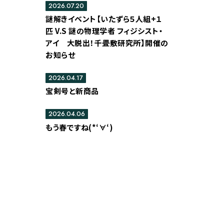
2026.07.20
謎解きイベント【いたずら５人組+１
匹 V.S 謎の物理学者 フィジシスト・
アイ 大脱出！千畳敷研究所】開催の
お知らせ
2026.04.17
宝剣号と新商品
2026.04.06
もう春ですね(*‘∀‘)