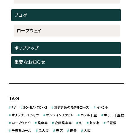
ブログ
ロープウェイ
ポップアップ
重要なお知らせ
TAG
#
PV
#
SO・RA・TO・KI
#
おすすめのモデルコース
#
イベント
#
オリジナルＴシャツ
#
オンラインチケット
#
ホテル千畳
#
ホテル千畳敷
#
ロープウェイ
#
乗車券
#
企画乗車券
#
冬
#
剣ヶ池
#
千畳敷
#
千畳敷カール
#
名古屋
#
売店
#
夜景
#
大阪