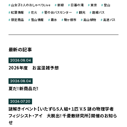
#
山女子3人のおしゃべりLive
#
新緑
#
日暮の滝
#
東京
#
登山
#
紅葉情報
#
花火
#
菅の台バスセンター
#
観光
#
路線バス
#
限定商品
#
雪山情報
#
霧氷
#
駒ヶ根市
#
高山植物
#
高速バス
最新の記事
2026.08.04
2026年度 お盆混雑予想
2026.08.04
夏だ！新商品だ！
2026.07.20
謎解きイベント【いたずら５人組+１匹 V.S 謎の物理学者
フィジシスト・アイ 大脱出！千畳敷研究所】開催のお知ら
せ