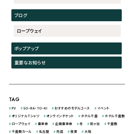
ブログ
ロープウェイ
ポップアップ
重要なお知らせ
TAG
#
PV
#
SO・RA・TO・KI
#
おすすめのモデルコース
#
イベント
#
オリジナルＴシャツ
#
オンラインチケット
#
ホテル千畳
#
ホテル千畳敷
#
ロープウェイ
#
乗車券
#
企画乗車券
#
冬
#
剣ヶ池
#
千畳敷
#
千畳敷カール
#
名古屋
#
売店
#
夜景
#
大阪