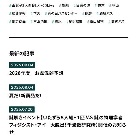
#
山女子3人のおしゃべりLive
#
新緑
#
日暮の滝
#
東京
#
登山
#
紅葉情報
#
花火
#
菅の台バスセンター
#
観光
#
路線バス
#
限定商品
#
雪山情報
#
霧氷
#
駒ヶ根市
#
高山植物
#
高速バス
最新の記事
2026.08.04
2026年度 お盆混雑予想
2026.08.04
夏だ！新商品だ！
2026.07.20
謎解きイベント【いたずら５人組+１匹 V.S 謎の物理学者
フィジシスト・アイ 大脱出！千畳敷研究所】開催のお知ら
せ