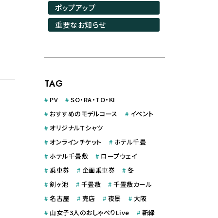
ポップアップ
重要なお知らせ
TAG
#
PV
#
SO・RA・TO・KI
#
おすすめのモデルコース
#
イベント
#
オリジナルＴシャツ
#
オンラインチケット
#
ホテル千畳
#
ホテル千畳敷
#
ロープウェイ
#
乗車券
#
企画乗車券
#
冬
#
剣ヶ池
#
千畳敷
#
千畳敷カール
#
名古屋
#
売店
#
夜景
#
大阪
#
山女子3人のおしゃべりLive
#
新緑