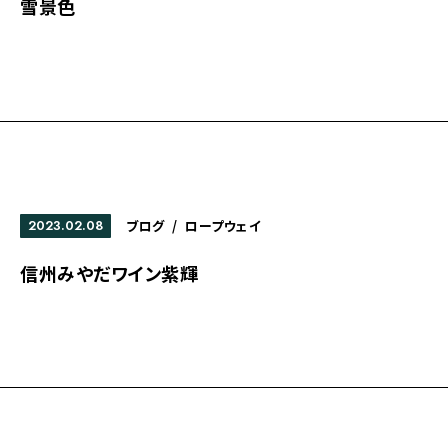
雪景色
2023.02.08
ブログ
/
ロープウェイ
信州みやだワイン紫輝