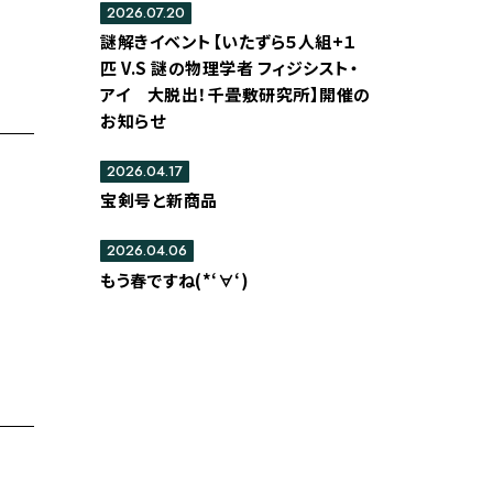
2026.07.20
謎解きイベント【いたずら５人組+１
匹 V.S 謎の物理学者 フィジシスト・
アイ 大脱出！千畳敷研究所】開催の
お知らせ
2026.04.17
宝剣号と新商品
2026.04.06
もう春ですね(*‘∀‘)