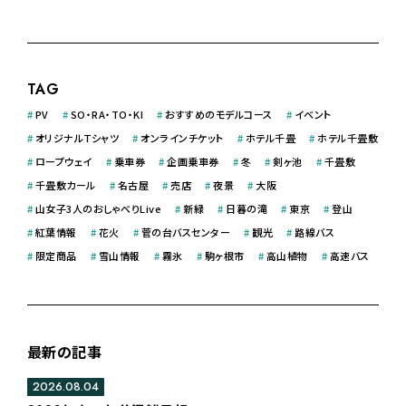
TAG
#
PV
#
SO・RA・TO・KI
#
おすすめのモデルコース
#
イベント
#
オリジナルＴシャツ
#
オンラインチケット
#
ホテル千畳
#
ホテル千畳敷
#
ロープウェイ
#
乗車券
#
企画乗車券
#
冬
#
剣ヶ池
#
千畳敷
#
千畳敷カール
#
名古屋
#
売店
#
夜景
#
大阪
#
山女子3人のおしゃべりLive
#
新緑
#
日暮の滝
#
東京
#
登山
#
紅葉情報
#
花火
#
菅の台バスセンター
#
観光
#
路線バス
#
限定商品
#
雪山情報
#
霧氷
#
駒ヶ根市
#
高山植物
#
高速バス
最新の記事
2026.08.04