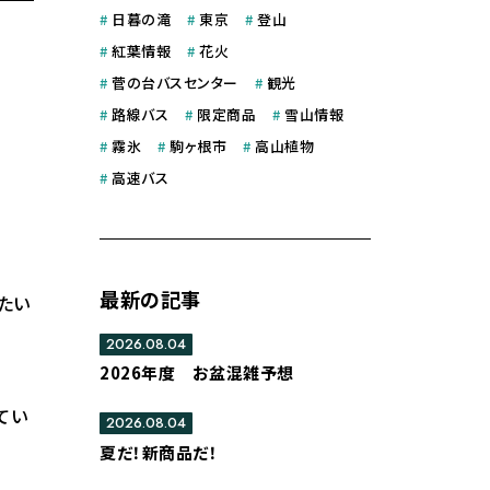
#
日暮の滝
#
東京
#
登山
#
紅葉情報
#
花火
#
菅の台バスセンター
#
観光
#
路線バス
#
限定商品
#
雪山情報
#
霧氷
#
駒ヶ根市
#
高山植物
#
高速バス
最新の記事
たい
2026.08.04
2026年度 お盆混雑予想
てい
2026.08.04
夏だ！新商品だ！