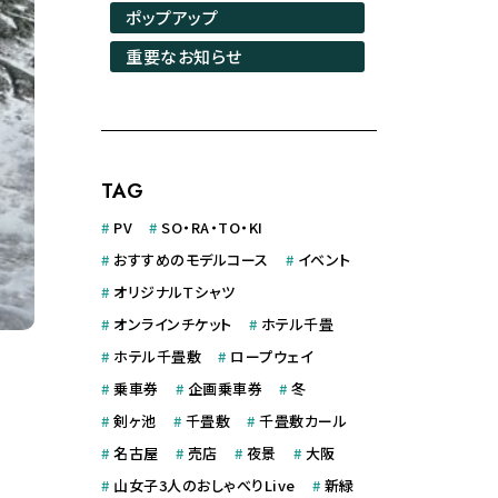
ポップアップ
重要なお知らせ
TAG
#
PV
#
SO・RA・TO・KI
#
おすすめのモデルコース
#
イベント
#
オリジナルＴシャツ
#
オンラインチケット
#
ホテル千畳
#
ホテル千畳敷
#
ロープウェイ
#
乗車券
#
企画乗車券
#
冬
#
剣ヶ池
#
千畳敷
#
千畳敷カール
#
名古屋
#
売店
#
夜景
#
大阪
#
山女子3人のおしゃべりLive
#
新緑