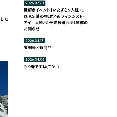
2026.07.20
謎解きイベント【いたずら５人組+１
匹 V.S 謎の物理学者 フィジシスト・
ました
アイ 大脱出！千畳敷研究所】開催の
お知らせ
2026.04.17
宝剣号と新商品
2026.04.06
もう春ですね(*‘∀‘)