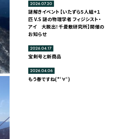
2026.07.20
謎解きイベント【いたずら５人組+１
匹 V.S 謎の物理学者 フィジシスト・
アイ 大脱出！千畳敷研究所】開催の
お知らせ
2026.04.17
宝剣号と新商品
2026.04.06
もう春ですね(*‘∀‘)