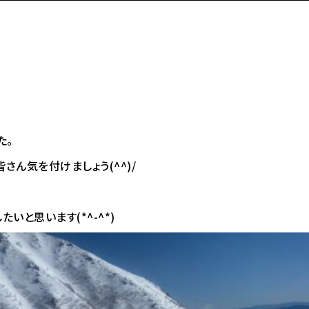
た。
ん気を付けましょう(^^)/
と思います(*^-^*)