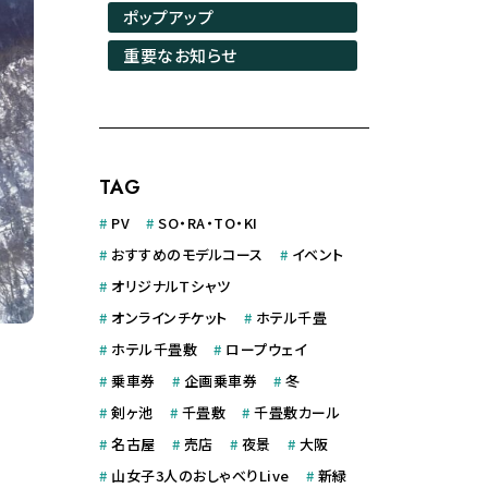
ポップアップ
重要なお知らせ
TAG
#
PV
#
SO・RA・TO・KI
#
おすすめのモデルコース
#
イベント
#
オリジナルＴシャツ
#
オンラインチケット
#
ホテル千畳
#
ホテル千畳敷
#
ロープウェイ
#
乗車券
#
企画乗車券
#
冬
#
剣ヶ池
#
千畳敷
#
千畳敷カール
#
名古屋
#
売店
#
夜景
#
大阪
#
山女子3人のおしゃべりLive
#
新緑