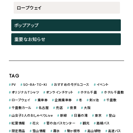
ロープウェイ
ポップアップ
重要なお知らせ
TAG
#
PV
#
SO・RA・TO・KI
#
おすすめのモデルコース
#
イベント
#
オリジナルＴシャツ
#
オンラインチケット
#
ホテル千畳
#
ホテル千畳敷
#
ロープウェイ
#
乗車券
#
企画乗車券
#
冬
#
剣ヶ池
#
千畳敷
#
千畳敷カール
#
名古屋
#
売店
#
夜景
#
大阪
#
山女子3人のおしゃべりLive
#
新緑
#
日暮の滝
#
東京
#
登山
#
紅葉情報
#
花火
#
菅の台バスセンター
#
観光
#
路線バス
#
限定商品
#
雪山情報
#
霧氷
#
駒ヶ根市
#
高山植物
#
高速バス